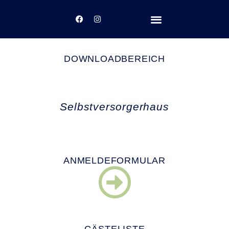
Inhalt
springen
UNSERE ANGEBOTE
DOWNLOADBEREICH
Selbstversorgerhaus
ANMELDEFORMULAR
GÄSTELISTE